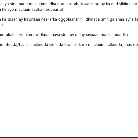
ga iyo sirnimada macluumaadka noocaas ah, kuwaas oo ay ka mid yihiin habr
lagu helayo macluumaadka noocaas ah.
ka tirsan ay haystaan heerarka oggolaanshihii dhinaca amniga ahaa ayna fa
h.
an tababar ku filan oo tilmaamaya sida ay u haynayaaan macluumaadka.
runteeda/tas-hiilaadkeeda iyo sida loo heli karo macluumaadkeeda, taas oo 