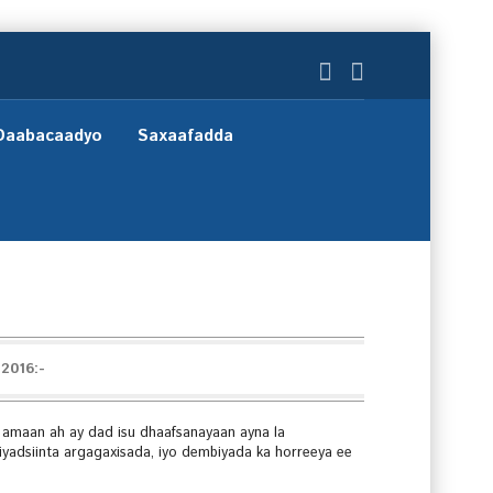
Daabacaadyo
Saxaafadda
2016:-
 amaan ah ay dad isu dhaafsanayaan ayna la
yadsiinta argagaxisada, iyo dembiyada ka horreeya ee