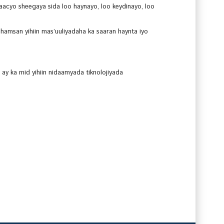
aacyo sheegaya sida loo haynayo, loo keydinayo, loo
hamsan yihiin mas’uuliyadaha ka saaran haynta iyo
ay ka mid yihiin nidaamyada tiknolojiyada