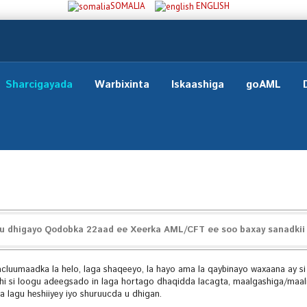
SOMALIA
ENGLISH
Sharcigayada
Warbixinta
Iskaashiga
goAML
uu dhigayo Qodobka 22aad ee Xeerka AML/CFT ee soo baxay sanadkii 
cluumaadka la helo, laga shaqeeyo, la hayo ama la qaybinayo waxaana ay si
i si loogu adeegsado in laga hortago dhaqidda lacagta, maalgashiga/maali
ha lagu heshiiyey iyo shuruucda u dhigan.