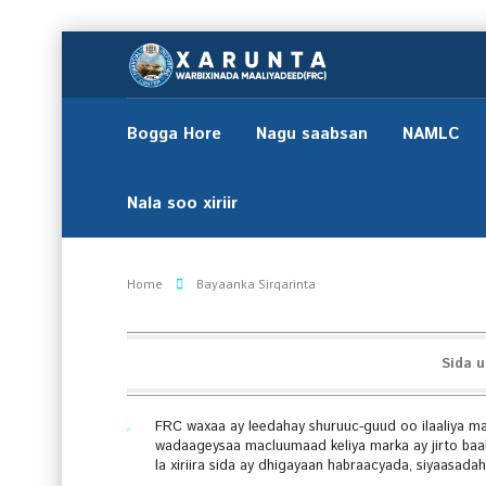
Bogga Hore
Nagu saabsan
NAMLC
Nala soo xiriir
Home
Bayaanka Sirqarinta
Sida 
FRC waxaa ay leedahay shuruuc-guud oo ilaaliya ma
wadaageysaa macluumaad keliya marka ay jirto baah
la xiriira sida ay dhigayaan habraacyada, siyaasada